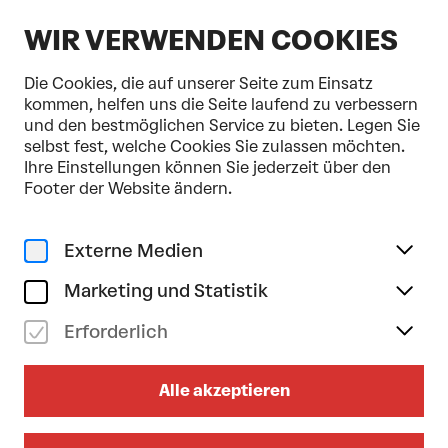
DE
WIR VERWENDEN COOKIES
Die Cookies, die auf unserer Seite zum Einsatz
kommen, helfen uns die Seite laufend zu verbessern
und den bestmöglichen Service zu bieten. Legen Sie
selbst fest, welche Cookies Sie zulassen möchten.
Home
Programm & Karten
Domplatz Open-Air
Ihre Einstellungen können Sie jederzeit über den
Musik
Stehkonzert
Footer der Website ändern.
sa 12/09/2026
17.45
Uhr
Externe Medien
DOMPLATZ OPEN-AIR
Marketing und Statistik
LEA/BIBIZA/LUKASCHER
Erforderlich
Ermäßigung für Jugendliche bis 26:
35 EUR
Alle akzeptieren