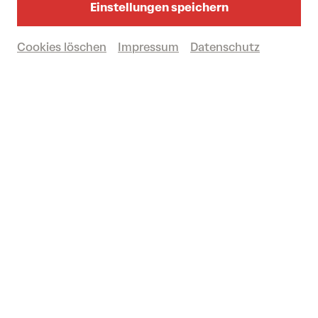
Einstellungen speichern
Karten kaufen
Cookies löschen
Impressum
Datenschutz
€
49
© JJH/Janne Hansberg/Tanja Wagner