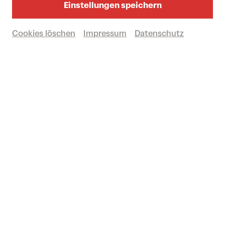
Einstellungen speichern
Cookies löschen
Impressum
Datenschutz
fr 12/06/2026
16.00
Uhr
STADTLANDFLUSS
Das Festival 2026
Vergangene Veranstaltung
© eSeL.at
Regierungsviertel + Kulturbezirk St. Pölten