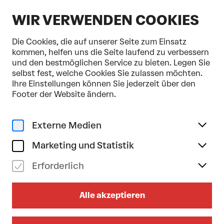
DE
WIR VERWENDEN COOKIES
Die Cookies, die auf unserer Seite zum Einsatz
kommen, helfen uns die Seite laufend zu verbessern
und den bestmöglichen Service zu bieten. Legen Sie
selbst fest, welche Cookies Sie zulassen möchten.
Home
Programm & Karten
Ihre Einstellungen können Sie jederzeit über den
Damien Jalet . Kohei Nawa . Ballet du Grand Théâtre de Genève
Footer der Website ändern.
Tanz
sa 24/01/2026
Externe Medien
19.30
Uhr
Marketing und Statistik
DAMIEN JALET . KOHEI
NAWA . BALLET DU GRAND
Erforderlich
THÉÂTRE DE GENÈVE
Alle akzeptieren
Mirage