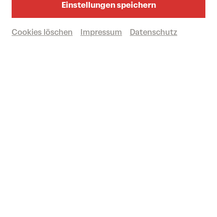
ÖSTERREICH-PREMIERE
Einstellungen speichern
FESTSPIELHAUS-KOPRODUKTION
Dauer: ca. 1 Stunde (keine Pause)
Cookies löschen
Impressum
Datenschutz
Zum Abendprogrammheft
Großer Saal
Vergangene Veranstaltung