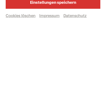
12/09/2026 beim fulminanten Konzert
Einstellungen speichern
am Domplatz in St. Pölten.
Cookies löschen
Impressum
Datenschutz
Jetzt Tickets sichern!
Nordlichter über dem Domplatz:
SKANDINAVISCHE FRISCHE IM
SPÄTSOMMER
© Josef Bollwein - www.flashface.com