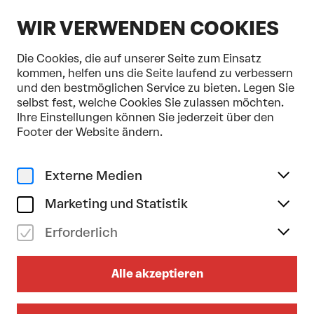
DE
WIR VERWENDEN COOKIES
Die Cookies, die auf unserer Seite zum Einsatz
kommen, helfen uns die Seite laufend zu verbessern
und den bestmöglichen Service zu bieten. Legen Sie
selbst fest, welche Cookies Sie zulassen möchten.
Home
Programm & Karten
Schnee
Ihre Einstellungen können Sie jederzeit über den
Klassik
Familie
Musik für junges Publikum
Footer der Website ändern.
Tonkünstler-Orchester
do 10/12/2026
Externe Medien
15.00
Uhr
SCHNEE
Marketing und Statistik
Erforderlich
Szenische Kammermusik ab 4 Jahren
Kleiner Saal
Alle akzeptieren