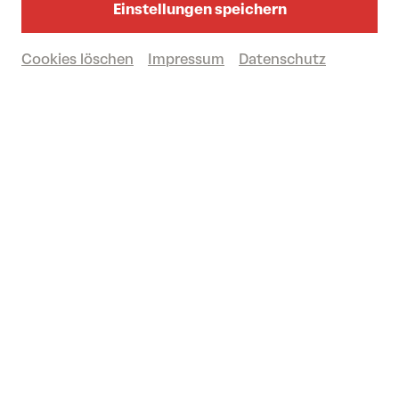
Einstellungen speichern
Karten kaufen
Cookies löschen
Impressum
Datenschutz
€
8
© Sebastian Schmid