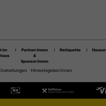
t im
Partner:innen
Netiquette
Hauso
lhaus
&
Sponsor:innen
Einstellungen
Hinweisgeber:innen