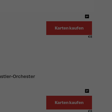
Karten kaufen
€
8
stler-Orchester
Karten kaufen
€
8