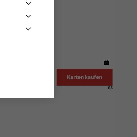
UEN!
ompagnie NiE)
Karten kaufen
€
8