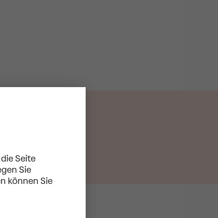
die Seite
egen Sie
en können Sie