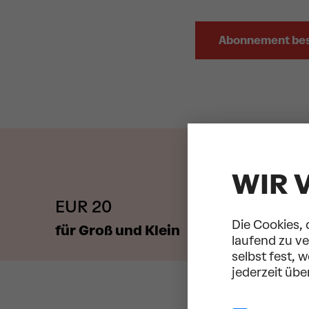
Abonnement bes
WIR 
EUR 20
Die Cookies, 
für Groß und Klein
laufend zu v
selbst fest, 
jederzeit übe