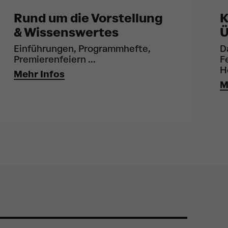
Rund um die Vorstellung
K
& Wissenswertes
Ü
Einführungen, Programmhefte,
D
Premierenfeiern ...
F
H
Mehr Infos
M