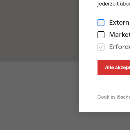
jederzeit übe
Exter
Market
Erford
Alle akzep
Cookies lösch