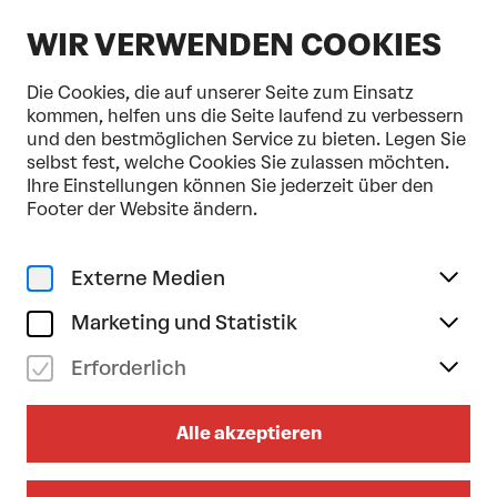
DE
WIR VERWENDEN COOKIES
Die Cookies, die auf unserer Seite zum Einsatz
kommen, helfen uns die Seite laufend zu verbessern
und den bestmöglichen Service zu bieten. Legen Sie
selbst fest, welche Cookies Sie zulassen möchten.
Home
Programm & Karten
Sharon Eyal . S-E-D
Ihre Einstellungen können Sie jederzeit über den
Tanz
Footer der Website ändern.
sa 08/11/2025
19.30
Uhr
Externe Medien
SHARON EYAL . S-E-D
Marketing und Statistik
Delay the Sadness
Erforderlich
ÖSTERREICH-PREMIERE
FESTSPIELHAUS-KOPRODUKTION
Alle akzeptieren
Dauer: ca. 1 Stunde (keine Pause)
Zum Abendprogrammheft