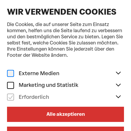
DE
WIR VERWENDEN COOKIES
Die Cookies, die auf unserer Seite zum Einsatz
kommen, helfen uns die Seite laufend zu verbessern
und den bestmöglichen Service zu bieten. Legen Sie
selbst fest, welche Cookies Sie zulassen möchten.
Home
Programm & Karten
Domplatz Open-Air
Ihre Einstellungen können Sie jederzeit über den
Musik
Klassik
Tonkünstler-Orchester
Footer der Website ändern.
do 10/09/2026
19.00
Uhr
Externe Medien
DOMPLATZ OPEN-AIR
Marketing und Statistik
Tonkünstler & Friends: Nordlichter
Erforderlich
Dirigent: ROSS JAMIE COLLINS | Mit: REBEKKA
BAKKEN/EIVØ
R/SVÄNG/RAGNHILD HEMSING
Alle akzeptieren
Festkonzert anlässlich 40 Jahre
Landeshauptstadt St. Pölten