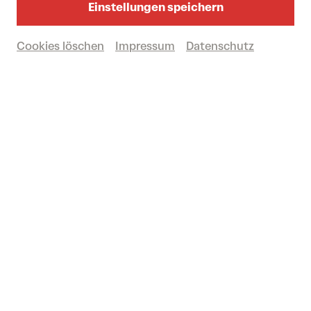
Einstellungen speichern
Dauer: ca. 105 Minuten
Cookies löschen
Impressum
Datenschutz
Domplatz St. Pölten
Karten kaufen
€
67
|
54
|
45
|
30