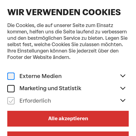
DE
WIR VERWENDEN COOKIES
Die Cookies, die auf unserer Seite zum Einsatz
kommen, helfen uns die Seite laufend zu verbessern
und den bestmöglichen Service zu bieten. Legen Sie
selbst fest, welche Cookies Sie zulassen möchten.
Home
Programm & Karten
Ihre Einstellungen können Sie jederzeit über den
Prokofjew/Strawinski/Auerbach/Barber
Footer der Website ändern.
Musik
Klassik
mo 01/12/2025
Externe Medien
19.30
Uhr
Marketing und Statistik
PROKOFJEW/STRAWINSKI/
Erforderlich
Karen Gomyo . Lidiya Yankovskaya .
Tonkünstler-Orchester
Alle akzeptieren
Dauer: 1 Stunde 40 Minuten (inkl. einer Pause von
20 Minuten)