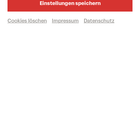
Einstellungen speichern
Cookies löschen
Impressum
Datenschutz
BIG BANG FESTIVAL
Alle Zeiten und Infos zum Programm im
Überblick
© Paul Stambera