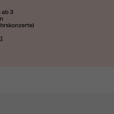
 ab 3
en
hrskonzerte)
t