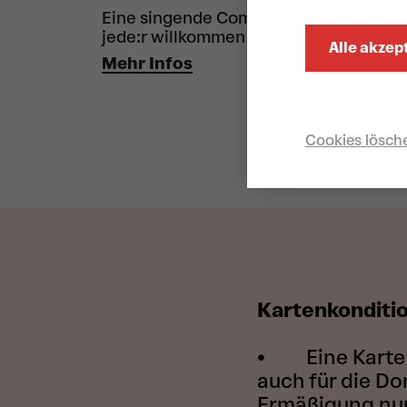
Eine singende Community, in der
jede:r willkommen ist
Alle akzep
Mehr Infos
Cookies lösch
Kartenkonditi
• Eine Karte p
auch für die Do
Ermäßigung nur 