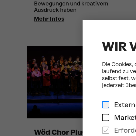
Bewegungen und kreativem
Ausdruck haben
Mehr Infos
WIR 
© Inés Bacher
Die Cookies, 
laufend zu v
selbst fest, 
jederzeit übe
Exter
Market
Erford
Wöd Chor Plus