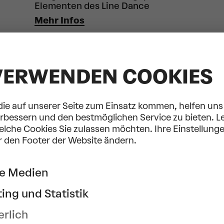
Elementen des Line Dance
Mehr Infos
VERWENDEN COOKIES
© Katie-Aileen Dempsey
die auf unserer Seite zum Einsatz kommen, helfen uns 
erbessern und den bestmöglichen Service zu bieten. L
welche Cookies Sie zulassen möchten. Ihre Einstellung
r den Footer der Website ändern.
ne Medien
ing und Statistik
Sisters
erlich
Ein Frauen-Tanzprojekt mit dem