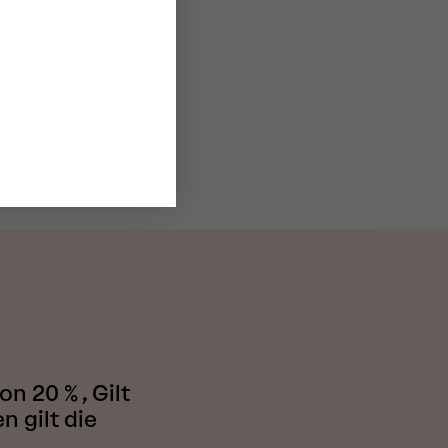
 20 % , Gilt
 gilt die