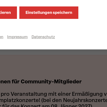
Ziel lokale Frauen aus diversen
Communities zu empowern.
Mehr Infos
tieren
Einstellungen speichern
en
Impressum
Datenschutz
onen für Community-Mitglieder
ro Veranstaltung mit einer Ermäßigung von
mplatzkonzerte! (bei den Neujahrskonzerten
für das Konzert am 08. Jänner 2027).