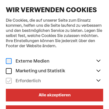
DE
WIR VERWENDEN COOKIES
Die Cookies, die auf unserer Seite zum Einsatz
kommen, helfen uns die Seite laufend zu verbessern
und den bestmöglichen Service zu bieten. Legen Sie
selbst fest, welche Cookies Sie zulassen möchten.
Home
Programm & Karten
Der Professor und der Wolf
Ihre Einstellungen können Sie jederzeit über den
Infotainment
Footer der Website ändern.
so 13/12/2026
17.00
Uhr
Externe Medien
DER PROFESSOR UND DER
Marketing und Statistik
WOLF
Erforderlich
Ein Abend mit Peter Filzmaier &
Armin Wolf
Alle akzeptieren
Bühne im Hof zu Gast