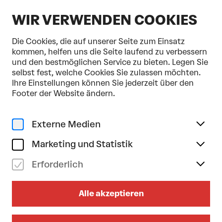
DE
WIR VERWENDEN COOKIES
Die Cookies, die auf unserer Seite zum Einsatz
kommen, helfen uns die Seite laufend zu verbessern
und den bestmöglichen Service zu bieten. Legen Sie
selbst fest, welche Cookies Sie zulassen möchten.
Home
Programm & Karten
Dvořák/Suk
Ihre Einstellungen können Sie jederzeit über den
Musik
Klassik
Footer der Website ändern.
mo 23/02/2026
19.30
Uhr
Externe Medien
DVOŘÁK/SUK
Marketing und Statistik
Julian Steckel . Tomáš Netopil .
Erforderlich
Tonkünstler-Orchester
Dauer: ca. 1 Stunde 45 Minuten (inkl. Pause)
Alle akzeptieren
Zum Abenprogrammheft