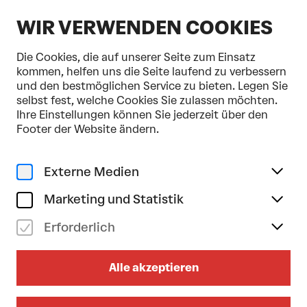
DE
WIR VERWENDEN COOKIES
Die Cookies, die auf unserer Seite zum Einsatz
kommen, helfen uns die Seite laufend zu verbessern
und den bestmöglichen Service zu bieten. Legen Sie
selbst fest, welche Cookies Sie zulassen möchten.
Home
Programm & Karten
Messiah
Ihre Einstellungen können Sie jederzeit über den
Musik
Klassik
Vokal
Footer der Website ändern.
mo 16/12/2024
19.30
Uhr
Externe Medien
MESSIAH
Marketing und Statistik
Ivor Bolton . Konzertchor Interpunkt .
Erforderlich
Tonkünstler-Orchester
Dauer: 3 Stunden (inkl. Pause)
Alle akzeptieren
Zum Abendprogrammheft
Großer Saal