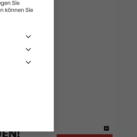
egen Sie
en können Sie
pt und
ester
UEN!