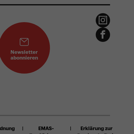
Karten kaufen
€
8
stler-Orchester
Newsletter
abonnieren
Karten kaufen
€
8
rdnung
EMAS-
Erklärung zur
Orchester