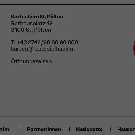
Sylvain Huc
Familienvorstellung ab 8 Jahren
Kartenbüro St. Pölten
Rathausplatz 19
3100 St. Pölten
Bühne
T: +43 2742/90 80 80 600
karten@festspielhaus.at
Klassik
Familie
Musik für junges Publikum
Tonkün
do 10/12/2026
Öffnungszeiten
15.00
Uhr
SCHNEE
Szenische Kammermusik ab 4 Jahren
Kleiner Saal
t im
Partner:innen
Netiquette
Hauso
Familie
Musik für junges Publikum
Tonkünstler-