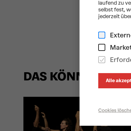
laufend zu v
selbst fest, 
BESETZUNG
jederzeit übe
Sara Gregorič
,
Exter
Moderation,
Ja
Market
Erford
DAS KÖNNTE IHNE
Alle akzep
Cookies lösch