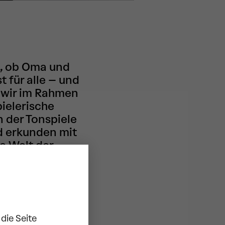
n, ob Oma und
 für alle – und
n wir im Rahmen
pielerische
 der Tonspiele
d erkunden mit
e Welt der
 von Johann
zen und
rste
d die Musik
osphäre den
die Seite