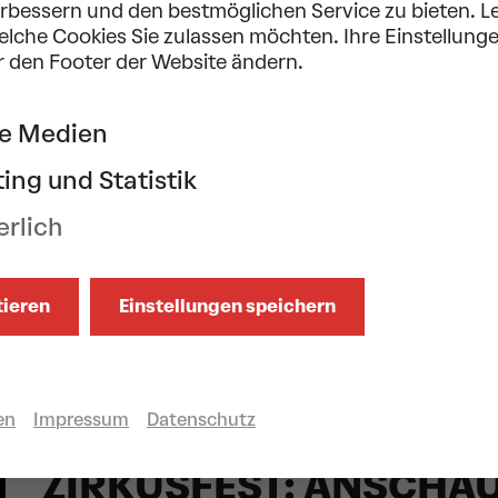
erbessern und den bestmöglichen Service zu bieten. L
welche Cookies Sie zulassen möchten. Ihre Einstellung
r den Footer der Website ändern.
Barbara Maierl
,
Veronika Prünster
Konze
ne Medien
kob Lehmann
Dirigent,
Tonkünstler-Orch
ing und Statistik
erlich
N AUCH GEFALLEN
tieren
Einstellungen speichern
Familie
Circus
do 15/10/2026
en
Impressum
Datenschutz
16.00
Uhr
ZIRKUSFEST: ANSCHA