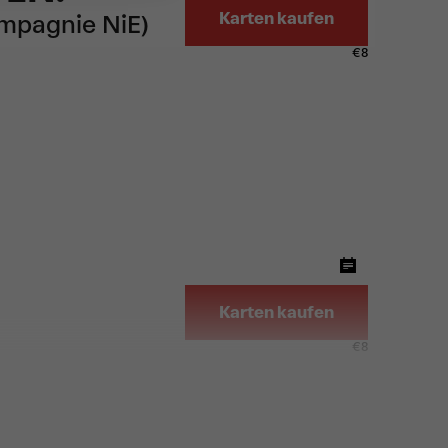
Karten kaufen
ompagnie NiE)
€
8
Karten kaufen
€
8