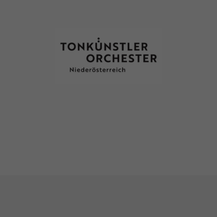
Familie
Tanz für junges Publikum
fr 27/11/2026
16.00
Uhr
ROTKÄPPCHEN
Sylvain Huc
Familienvorstellung ab 8 Jahren
Bühne
Familie
Tanz für junges Publikum
sa 28/11/2026
16.00
Uhr
ROTKÄPPCHEN