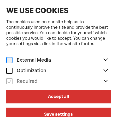
EN
WE USE COOKIES
The cookies used on our site help us to
continuously improve the site and provide the best
possible service. You can decide for yourself which
cookies you would like to accept. You can change
Home
EMAS certification
your settings via a link in the website footer.
EMAS CERTIFICATION
External Media
FESTSPIELHAUS ST. PÖLTEN UND
BÜHNE IM HOF: ERSTE EMAS-
Optimization
ZERTIFIZIERTE THEATERBETRIEBE
Required
ÖSTERREICHS
Das Festspielhaus St. Pölten und die Bühne im
Accept all
Hof sind bundesweit die ersten EMAS-
zertifizierten Theaterbetriebe und machen sich
damit einer Vorreiterrolle innerhalb Österreichs
Save settings
Kunst- und Kulturszene verdient. Durch u. a.