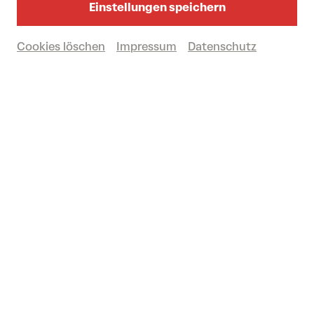
Einstellungen speichern
Cookies löschen
Impressum
Datenschutz
sa 13/06/2026
16.00
Uhr
STADTLANDFLUSS
Das Festival 2026
Vergangene Veranstaltung
© eSel.at
Regierungsviertel + Kulturbezirk St. Pölten