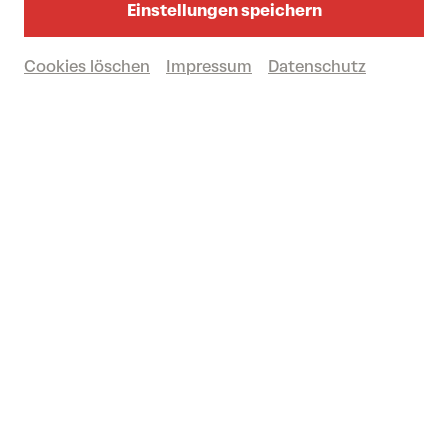
Einstellungen speichern
Cookies löschen
Impressum
Datenschutz
fr 12/06/2026
16.00
Uhr
STADTLANDFLUSS
Das Festival 2026
Vergangene Veranstaltung
© eSeL.at
Regierungsviertel + Kulturbezirk St. Pölten