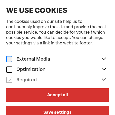
EN
WE USE COOKIES
The cookies used on our site help us to
continuously improve the site and provide the best
possible service. You can decide for yourself which
cookies you would like to accept. You can change
Home
Subscriptions
Tonkünstler-Orchester 2026/2027
your settings via a link in the website footer.
TONKÜNSTLER-ORCHESTER
External Media
2026/2027
Optimization
12 Konzerte mit 30 % Ermäßigung
Required
The week gets off to a musical start: the
Tonkünstler-Orchester delights audiences with
great symphonic works on twelve Mondays.
Accept all
Chief conductor Fabien Gabel as well as top-
class guest conductors and soloists from all
over the world lead through an impressive
Save settings