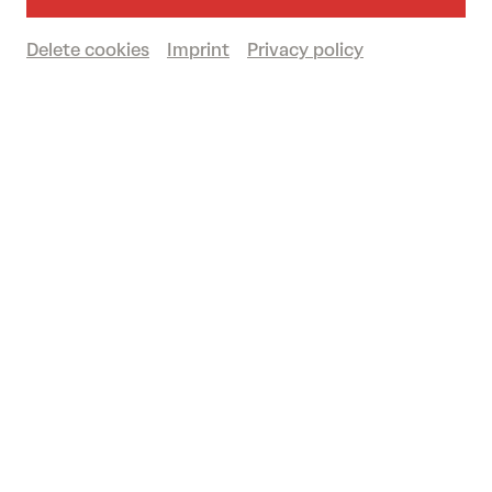
season programme ranging from baroque to
classical and romantic to contemporary music.
Delete cookies
Imprint
Privacy policy
Abonnement bestellen
ABOVORTEILE
Zusätzlich zu den Ermäßigungen der Fix- und
Wahlabonnements genießen Sie zahlreiche
Abovorteile und bleiben flexibel:
Bis zu 20 % Ermäßigung auf alle weiteren
Kartenkäufe bei Eigenveranstaltungen
(ausgenommen Neujahrskonzerte 01/01,